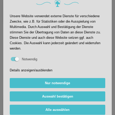
Der Auftritt zeigte ein Programm mit Herz und
Botschaft. Das dreiteilige Repertoire des
Projektchors spiegelte die Werte der Schule und
Unsere Website verwendet externe Dienste für verschiedene
den Geist der Heimattage perfekt wider:
Zwecke, wie z.B. für Statistiken oder die Ausspielung von
Multimedia. Durch Auswahl und Bestätigung der Dienste
stimmen Sie der Übertragung von Daten an diese Dienste zu.
Das JWS-Lied: Der Klassiker der Schule
Diese Dienste und auch diese Website setzen ggf. auch
sorgte für den perfekten, schwungvollen
Cookies. Die Auswahl kann jederzeit geändert und widerrufen
Einstieg.
https://youtu.be/ZbLGXCVnwQw
werden.
Das Erdschützerlied: Geschrieben und
komponiert von Frau Avdili, setzte dieses
Notwendig
Stück ein starkes und emotionales Zeichen
für den Umweltschutz.
https://youtu.be/TS-
Details anzeigen/ausblenden
AWRd1ulc
Das Heimattage-Lied: Das absolute Highlight
des Auftritts.
https://youtu.be/z1s-cZIrEaQ
Nur notwendige
Auswahl bestätigen
Von Kindern inspiriert, von Frau Wellhäuser
vollendet: Im Vorfeld hatten die Schüler
aufgeschrieben, was "Heimat" für sie ganz
Alle auswählen
persönlich bedeutet. Aus dieser Vielfalt an