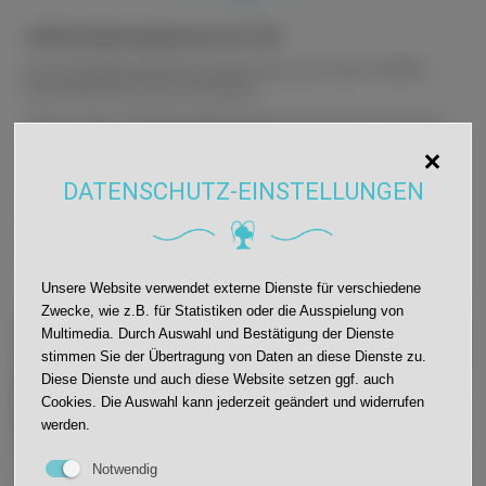
Jährliche Räumungsübung an der JWS
Auch die diesjährige Räumungsübung an der Johann-Wölfflin-
Schule verlief wie immer reibungslos.
Aufgrund der schlechten Wetterverhältnisse konnte im Anschluss
an die Feuerprobe in der Kernstadt leider keine Besichtigung des
Feuerwehreinsatzwagens stattfinden. Zu Staunen gab es dennoch:
Schulleiterin Frau Woelki wurde erstmalig mit einer Trage aus dem
DATENSCHUTZ-EINSTELLUNGEN
Schulleiterbüro gerettet.
Auch an den Standorten Haslach, Tiergarten und Ödsbach war die
Räumungsübung erfolgreich.
Unsere Website verwendet externe Dienste für verschiedene
Zwecke, wie z.B. für Statistiken oder die Ausspielung von
Multimedia. Durch Auswahl und Bestätigung der Dienste
stimmen Sie der Übertragung von Daten an diese Dienste zu.
Diese Dienste und auch diese Website setzen ggf. auch
Cookies. Die Auswahl kann jederzeit geändert und widerrufen
werden.
Notwendig