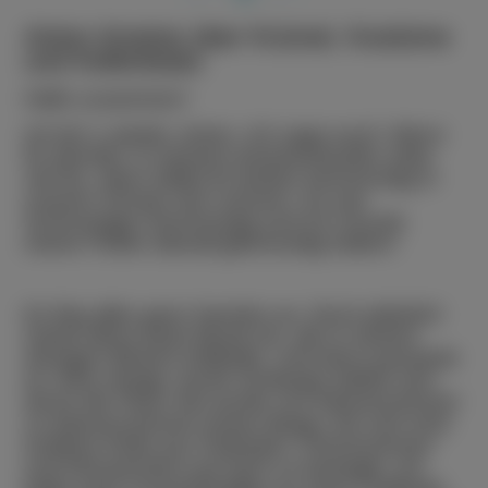
Anton Ameise über Krümel, Kostüme
und Kellerbeats
Hallo zusammen!
Ich bin´s wieder, Anton. Ich sage euch: Wenn
ihr dachtet, in meinem Ameisenhaufen wäre
viel los, dann hättet ihr letzten Donnerstag in
unserer Schule sein müssen. Es war
Schmutziger Donnerstag und ich musste
meine Fühler überall gleichzeitig haben!
Es fing alles ganz harmlos an. Doch plötzlich
setzte diese laute Musik ein, die in meinen
winzigen Beinen kribbelte. Und dann passierte
es: Eine riesige, bunte Schlange wälzte sich
durch die Flure! Sie wurde von Klassenzimmer
zu Klassenzimmer immer länger, bis sich eine
endlose Kette aus Polizisten, Prinzessinnen
und Dinosauriern auf mich zu bewegte. Ich