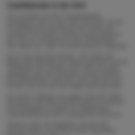
Zweitklässler in der AGS
Die Polonaise aus dem Hauptgebäude
schwappte auch zu uns rüber und holte uns ab.
So bekamen wir den Besuch der Notire und
Leimener mit. Danach wurden unsere Räume in
der AGS zur Partyzone für alle Zweitklässler.
Wer dabei war, weiß: Die Stimmung war legendär!
Die 2b war das Discozimmer. Hier haben die
Bässe das Gebäude zum Beben gebracht und die
Tanzfläche war nonstop voll! In der 2a wurde
gebastelt, was das Zeug hielt und die 2d diente
als Buffetzimmer. Wenn der Akku mal leer war,
konnte man sich hier die nötige Stärkung holen.
Ein echtes Highlight war gegen Ende des Tages
der Besuch der Narrenzunft Oberkirch. Schnurri
und Schlappgret sorgten für traditionelles
Fasentfeeling und eine Zusatzportion Bonbons.
Danke an alle, die mitgefeiert und die AGS
gerockt haben. Auch "die Großen" spickelten