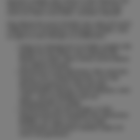
Danach sorgten die Lehrer in den Klassen für
Stimmung und richtig gute Laune und zwar
nicht nur oben und unten, sondern überall!
Das Beste für euch Schüler war, dass ihr euch
völlig frei im Schulhaus bewegen durftet. Und
so gab es eine Menge zu entdecken:
Party im Untergrund: Im Keller sorgten die
Bufdis für den Beat. Dort vibrierte der
Boden so stark, dass meine sechs Beine
von alleine tanzten.
Ruheoase in der Bücherei: Wer mal eine
Pause vom Trubel brauchte, ist in die
Bücherei gehuscht. Das war das
maskenfreie Zimmer. Keine Masken, kein
Lärm - fast so friedlich wie ein
Winterquartier im Wald.
Schlemmen wie die Könige: In den
Klassenzimmern warteten die närrischen
Buffets. Ich sag´s euch: So viele
Leckereien auf einem Haufen habe ich
noch nie gesehen!