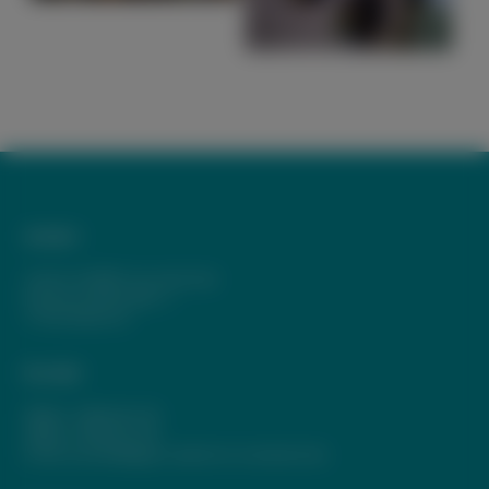
Anfahrt
Johann-Wölfflin-Grundschule
Schwarzwaldstraße 11
77704 Oberkirch
Kontakt
Telefon:
07802 82-720
Telefax: 07802 82-739
E-Mail:
poststelle@jws.oberkirch.schule.bwl.de