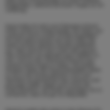
habe mich vorsichtshalber an einer Fußleiste
festgehalten, während die bunte Truppe an mir
vorbeizog.
Kaum hatte ich mich vom Polonaise-Schock
erholt, wurde es richtig trubelig. Die Notire und
Leimener sind in unsere Schule eingefallen!
Für eine kleine Ameise wie mich sehen die
Notire mit ihren Masken ziemlich gefährlich
aus. Aber wisst ihr was? Unter dem ganzen
Häs scheinen sie eigentlich ganz friedlich zu
sein. Und vor den Leimenern braucht man
sowieso keine Angst zu haben. Die beiden
Gruppen haben die Fastnachtstradition direkt
zu uns in die Schule gebracht, echt cool!
Nachdem wir gemeinsam das Leimener Lied
gesungen hatten, flogen auch schon die
ersten Bonbons. Die Kinder sammelten sie so
schnell ein, dass mir gar nix übrig blieb.