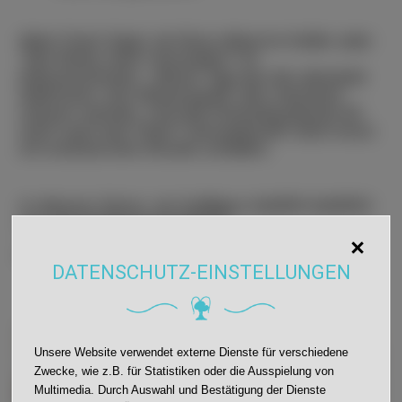
Mein Fazit: Egal, ob Disco-Beat im Keller oder
"Die Reise nach Jerusalem" im
Klassenzimmer - dieser Tag war der absolute
Wahnsinn. Ein Riesenspaß, den niemand
missen möchte. Und die Krümelausbeute für
mich nach der Feier? Sensationell!
Jetzt muss
ich erstmal eine Runde schlafen.
In diesem Sinne, ein kräftiges NARRI NARRO
aus der Bodenperspektive!
Euer ANTON
C.C.
DATENSCHUTZ-EINSTELLUNGEN
Unsere Website verwendet externe Dienste für verschiedene
Zwecke, wie z.B. für Statistiken oder die Ausspielung von
Multimedia. Durch Auswahl und Bestätigung der Dienste