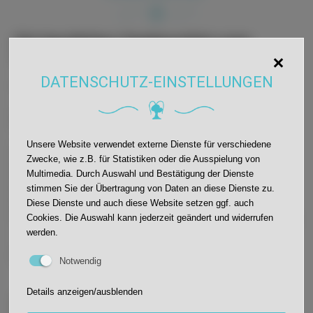
Ein herzliches Dankeschön zum
Abschied
DATENSCHUTZ-EINSTELLUNGEN
Ein erfolgreicher Schulalltag funktioniert nur als
Team - und dass dieses Team an der JWS sehr
gut hamoniert, wurde letzte Woche noch einmal
besonders deutlich.
Unsere Website verwendet externe Dienste für verschiedene
Eva Woelki nahm die bevorstehende Übergabe
Zwecke, wie z.B. für Statistiken oder die Ausspielung von
ihres Amtes zum Anlass, um dem gesamten
Multimedia. Durch Auswahl und Bestätigung der Dienste
Betreuungsteam ein ganz besonderes
Dankeschön auszusprechen. Bei einem
stimmen Sie der Übertragung von Daten an diese Dienste zu.
gemütlichen Frühstück bedankte sie sich von
Diese Dienste und auch diese Website setzen ggf. auch
Herzen für die großartige Zusammenarbeit in den
Cookies. Die Auswahl kann jederzeit geändert und widerrufen
vergangenen Jahren, die Zuverlässigkeit und das
werden.
unermütliche Engagement für das Wohl unserer
Schulkinder. c.c.
Notwendig
Details anzeigen/ausblenden