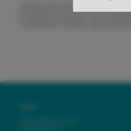
Unterstützt werden die Klassenlehrerinnen von den Fach
oder unterstützt werden können. Auch das Organisieren
zu strukturieren und vorzubereiten. Hier sind zum Beis
als Sammelstellen für die Klassen, damit eine Durchmi
Anfahrt
Johann-Wölfflin-Grundschule
Schwarzwaldstraße 11