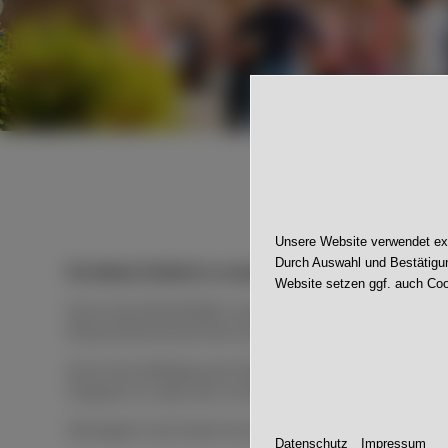
DE
Unsere Website verwendet exte
Durch Auswahl und Bestätigun
Ein kleiner Einblick in unsere Arbeit während des We
Website setzen ggf. auch Coo
Durch das Bereitstellen zusätzlicher Räumlichkeiten an
Klassenzimmerwechsel und Auswandern in andere Zim
Durch die Aufteilung der Klassen entstehen zwei klein
Gruppen im Laufe des Vormittags. Auf dem Stundenplan
Wenngleich die Kinder ihre Mitschülerinnen und Mitsch
Datenschutz
Impressum