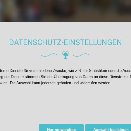
DATENSCHUTZ-EINSTELLUNGEN
R WECHSELBETRIEB AN DER 
rne Dienste für verschiedene Zwecke, wie z.B. für Statistiken oder die Aus
g der Dienste stimmen Sie der Übertragung von Daten an diese Dienste zu. 
chselbetriebs
kies. Die Auswahl kann jederzeit geändert und widerrufen werden.
 den Standorten, ist es uns möglich, alle Kinder jede Woche vor O
mer.
e Lerngruppen, die sich tageweise abwechselnd in den Unterricht
 stehen die Fächer Deutsch und Mathe, in Klasse 3 / 4 auch Sach
üler im Klassenverband vermissen, genießen und schätzen sie zeit
Nur notwendige
Auswahl bestätigen