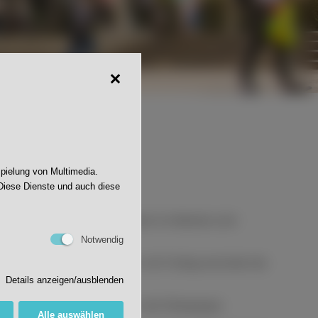
JWS
spielung von Multimedia.
Diese Dienste und auch diese
rt zu unterrichten. Dadurch kam es teilweise zum
Notwendig
 oder das Fernlernen begeben. Am Freitag wechseln die
unterricht.
Details anzeigen/ausblenden
gleich die Lernatmosphäre in der Kleingruppe.
Alle auswählen