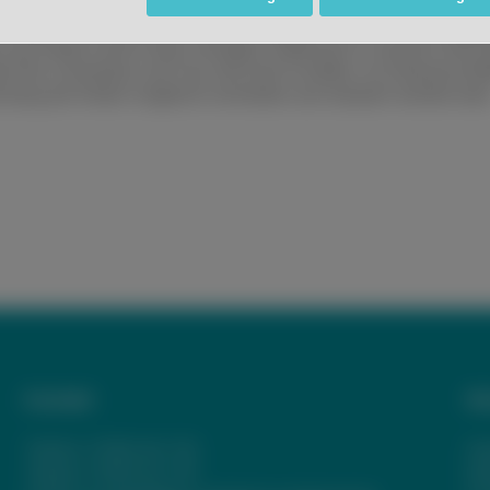
lehrern. Diese sind zeitweise als zusätzliche Kraft in den Lerng
 und Planen nimmt einen wichtigen Stellenwert in unserem Wechse
piel Herr Schweitzer und Frau Zink beim Erstellen von Klassensch
schung der Kinder möglichst vermieden und reduziert werden kann
Kontakt
We
Telefon:
07802 82-720
Im
Telefax: 07802 82-739
Da