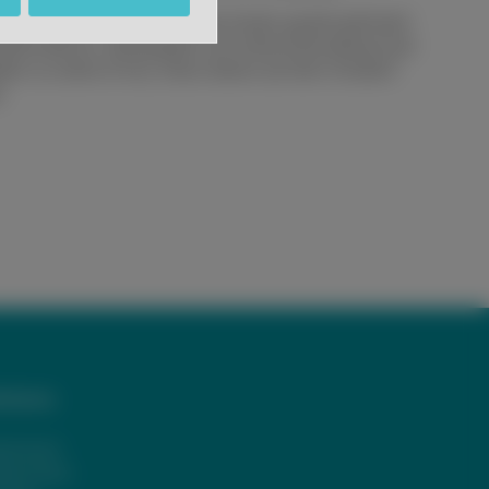
ruppen dabei, wodurch einzelne Kinder gezielt gefördert
lmodell ein. Arbeitspläne und Unterrichtsmaterial sind
ildern zu sehen (Foto). Diese dienen auf dem Schulhof
.
iteres
pressum
tenschutz