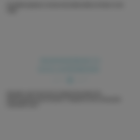
Die Ullenburghexen stürmen die Außenstelle und feiern in der
Halle.
RÄUMUNGSÜBUNG ZU
SCHULJAHRESBEGINN
Wie jedes Jahr fand auch in diesem November die
Räumungsübung am Standort Tiergarten unter Leitung der
Feuerwehr statt.