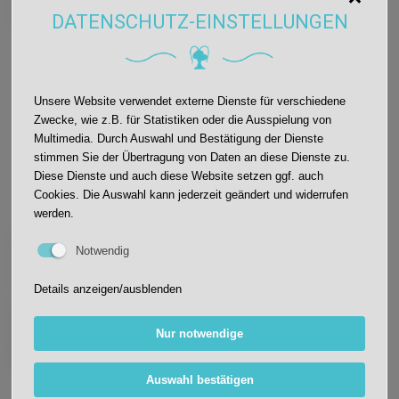
unterstützten tatkräftig. Zur Belohnung gab es von Herrn Benz
DATENSCHUTZ-EINSTELLUNGEN
Brezeln für alle.
Unsere Website verwendet externe Dienste für verschiedene
Zwecke, wie z.B. für Statistiken oder die Ausspielung von
Multimedia. Durch Auswahl und Bestätigung der Dienste
stimmen Sie der Übertragung von Daten an diese Dienste zu.
ADVENTSFENSTER IN TIERGARTEN
Diese Dienste und auch diese Website setzen ggf. auch
Cookies. Die Auswahl kann jederzeit geändert und widerrufen
werden.
Ein paar Eindrücke vom diesjährigen Adventsfenster in Tiergarten.
Notwendig
Die Kinder sangen feierlich Weihnachtslieder und lasen das Buch
„Die kleine Schneeflocke“ vor.
Die Fensterbilder wurden passend dazu gestaltet.
Details anzeigen/ausblenden
Ein paar Eindrücke vom diesjährigen Adventsfenster in
Tiergarten. Die Kinder sangen feierlich Weihnachtslieder und
Nur notwendige
lasen das Buch „Die kleine Schneeflocke“ vor.
Die Fensterbilder wurden passend dazu gestaltet.
Auswahl bestätigen