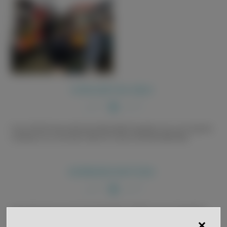
VORLESETAG 2024
Frau Fröhlich besuchte die Außenstelle Tiergarten, las zum Tag des
Vorlesens vor und nahm alle mit in eine märchenhafte Welt.
KÜRBISSCHNITZEN
Die Kinder der Grundschule Tiergarten durften für das Tiergärtner
Lichterfest Kürbisse schnitzen. Frau Kimmig und Herr Benz