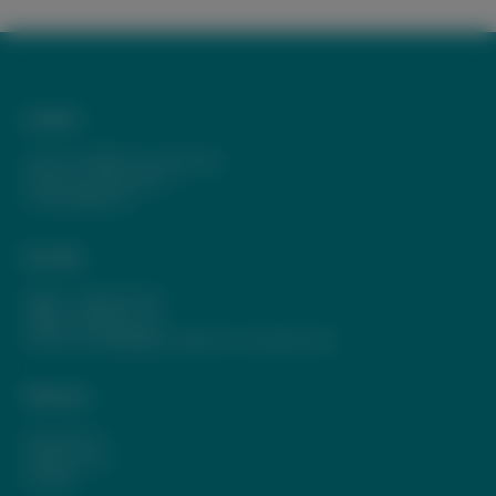
Anfahrt
Johann-Wölfflin-Grundschule
Schwarzwaldstraße 11
77704 Oberkirch
Kontakt
Telefon:
07802 82-720
Telefax: 07802 82-739
E-Mail:
poststelle@jws.oberkirch.schule.bwl.de
Weiteres
Impressum
Datenschutz
Cookies