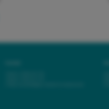
Kontakt
We
Telefon:
07802 82-720
Im
Telefax: 07802 82-739
Da
E-Mail:
poststelle@jws.oberkirch.schule.bwl.de
Co