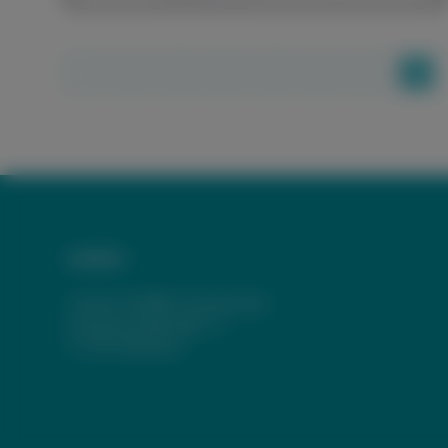
1
2
3
4
5
6
7
8
Anfahrt
Johann-Wölfflin-Grundschule
Schwarzwaldstraße 11
77704 Oberkirch