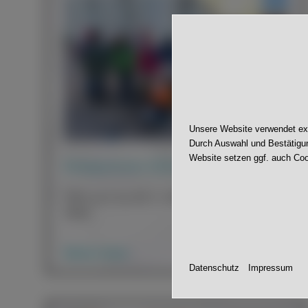
Unsere Website verwendet exte
Durch Auswahl und Bestätigun
Website setzen ggf. auch Coo
Kreisputzete 2022
JWS auch bei der 6. Ortenauer Kreisputzete
dabei.
Weiter lesen
Datenschutz
Impressum