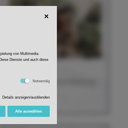
spielung von Multimedia.
Diese Dienste und auch diese
Ein Herz für Tiere
Notwendig
Lehrkräfte retten am Standort Nußbach eine
verletzte Eule.
Details anzeigen/ausblenden
Weiter lesen
Alle auswählen