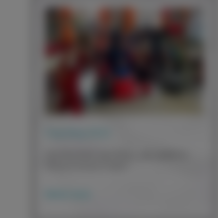
Fasching 2022
Fasching feiern war dieses Jahr wieder im
Klassenverband möglich.
Weiter lesen