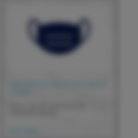
Informationen zur Corona-Lage an
Schulen
Auch im Jahr 2022 bleibt es bei den
Pandemiebedingungen
Weiter lesen