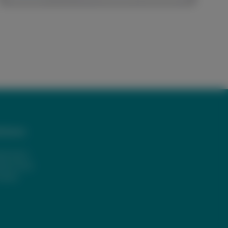
iteres
pressum
tenschutz
okies